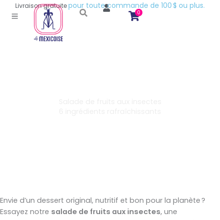
p
o
u
r
t
o
u
t
e
c
o
m
m
a
n
d
e
d
e
1
0
0
$
o
u
p
l
u
s
.
Livraison
gratuite
0
Salade de fruits aux insectes
6 ingrédients rafraîchissants
Envie d’un dessert original, nutritif et bon pour la planète ?
Essayez notre
salade de fruits aux insectes
, une