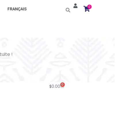
0
FRANÇAIS
tuite !
0
Cart
$
0.00