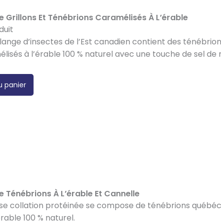
re Grillons Et Ténébrions Caramélisés À L’érable
duit
ange d’insectes de l’Est canadien contient des ténébrions
élisés à l’érable 100 % naturel avec une touche de sel de 
u panier
re Ténébrions À L’érable Et Cannelle
use collation protéinée se compose de ténébrions québé
érable 100 % naturel.