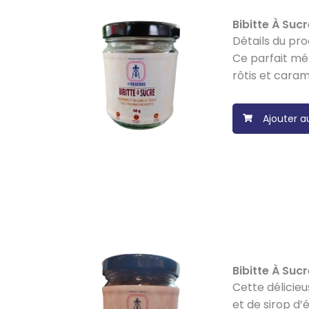
Bibitte À Suc
Détails du pro
Ce parfait mél
rôtis et caram
Ajouter a
Bibitte À Suc
Cette délicie
et de sirop d’