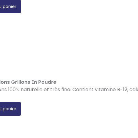
u panier
llons Grillons En Poudre
lons 100% naturelle et très fine. Contient vitamine B-12, ca
u panier