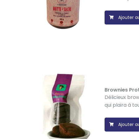
Ajouter a
Brownies Prot
Délicieux brow
qui plaira à to
Ajouter a