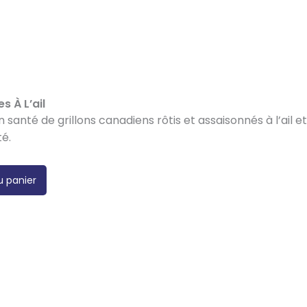
es À L’ail
n santé de grillons canadiens rôtis et assaisonnés à l’ail 
té.
u panier