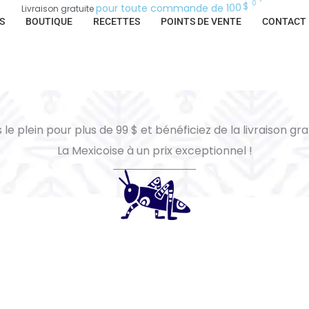
.
s
p
o
u
r
t
o
u
t
e
c
o
m
m
a
n
d
e
d
e
1
0
0
$
o
u
p
l
u
Livraison
gratuite
S
BOUTIQUE
RECETTES
POINTS DE VENTE
CONTACT
 le plein pour plus de 99 $ et bénéficiez de la livraison gra
La Mexicoise à un prix exceptionnel !