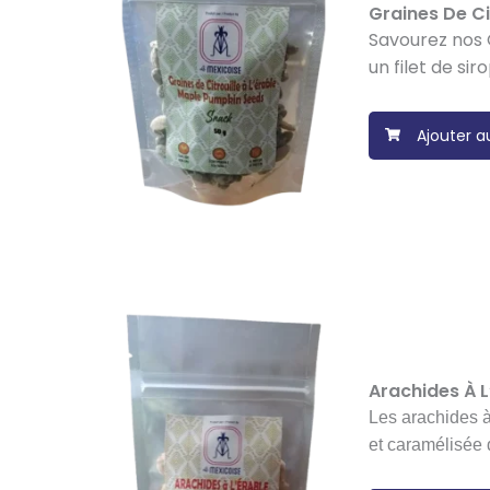
Graines De Cit
Savourez nos G
un filet de sir
Ajouter a
Arachides À L
Les arachides à
et caramélisée 