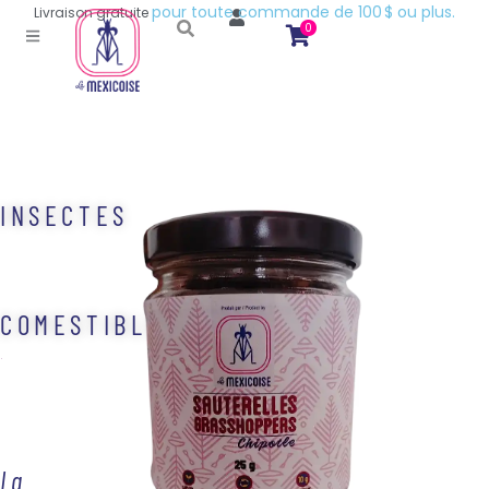
1
0
0
$
o
u
p
l
u
s
.
e
d
e
Livraison
gratuite
d
n
0
a
INSECTES
COMESTIBLES
La