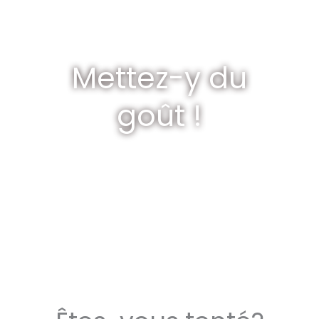
Mettez-y du
goût !