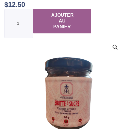
$
12.50
quantité
AJOUTER
de
AU
Bibitte
PANIER
à
sucre
Ténébrions
à
l'érable
et
cannelle