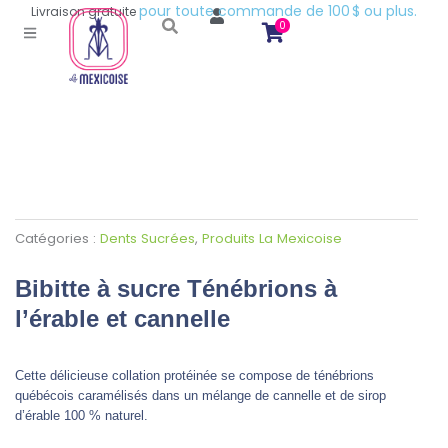
p
o
u
r
t
o
u
t
e
c
o
m
m
a
n
d
e
d
e
1
0
0
$
o
u
p
l
u
s
.
Livraison
gratuite
0
Catégories :
Dents Sucrées
,
Produits La Mexicoise
Bibitte à sucre Ténébrions à
l’érable et cannelle
Cette délicieuse collation protéinée se compose de ténébrions
québécois caramélisés dans un mélange de cannelle et de sirop
d’érable 100 % naturel.