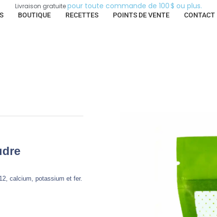
p
o
u
r
t
o
u
t
e
c
o
m
m
a
n
d
e
d
e
1
0
0
$
o
u
p
l
u
s
.
Livraison
gratuite
S
BOUTIQUE
RECETTES
POINTS DE VENTE
CONTACT
udre
-12, calcium, potassium et fer.