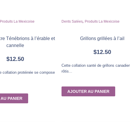
,
Produits La Mexicoise
Dents Salées
Produits La Mexicoise
cre Ténébrions à l’érable et
Grillons grillées à l’ail
cannelle
$
12.50
$
12.50
Cette collation santé de grillons canadie
rôtis...
se collation protéinée se compose
AJOUTER AU PANIER
 AU PANIER