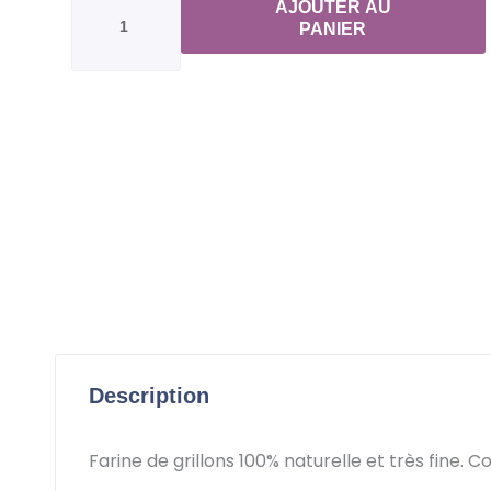
AJOUTER AU
de
PANIER
Farine
de
grillons
Grillons
en
poudre
Description
Farine de grillons 100% naturelle et très fine. C